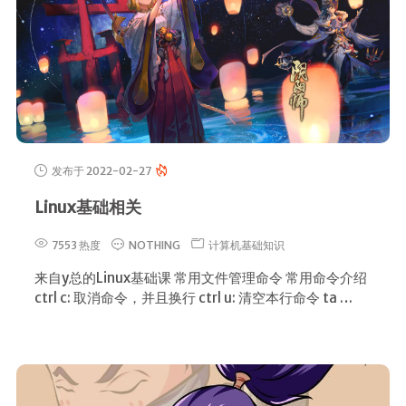
友链！
李雨轩
Ifan Tsai
ACM菜鸡
生涯
2019Icpc选拔赛
发布于 2022-02-27
牛客竞赛
Linux基础相关
uva
7553 热度
NOTHING
计算机基础知识
归档
来自y总的Linux基础课 常用文件管理命令 常用命令介绍
友情链接
ctrl c: 取消命令，并且换行 ctrl u: 清空本行命令 ta …