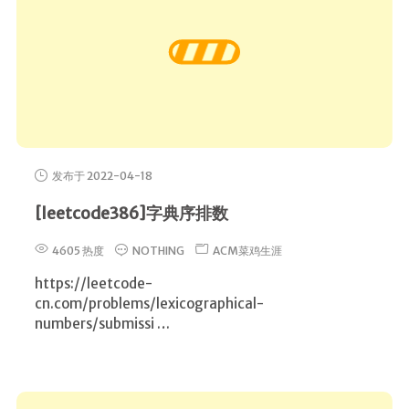
发布于 2022-04-18
[leetcode386]字典序排数
4605 热度
NOTHING
ACM菜鸡生涯
https://leetcode-
cn.com/problems/lexicographical-
numbers/submissi …