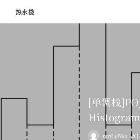
热水袋
[单调栈]POJ-
Histogra
myOldWeb
·
201