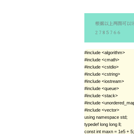
根据以上两图可以
2 7 8 5 7 6 6
#include <algorithm>

#include <cmath>

#include <cstdio>

#include <cstring>

#include <iostream>

#include <queue>

#include <stack>

#include <unordered_map
#include <vector>

using namespace std;

typedef long long ll;

const int maxn = 1e5 + 5;
