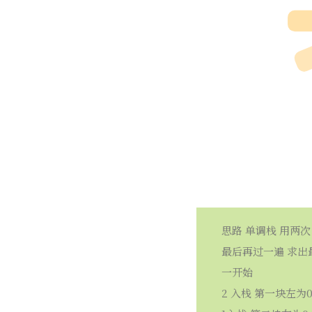
思路 单调栈 用两
最后再过一遍 求出最大面
一开始
2 入栈 第一块左为0