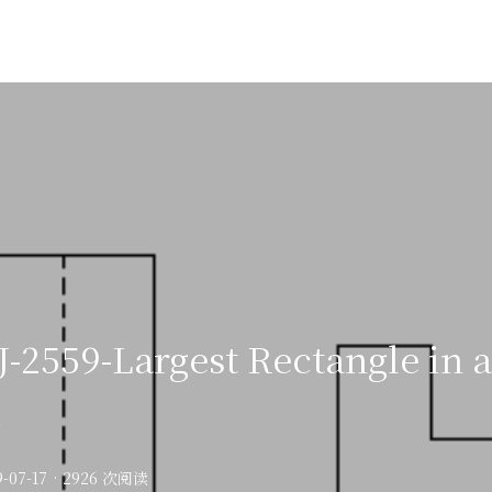
2559-Largest Rectangle in a
m
9-07-17
·
2926 次阅读