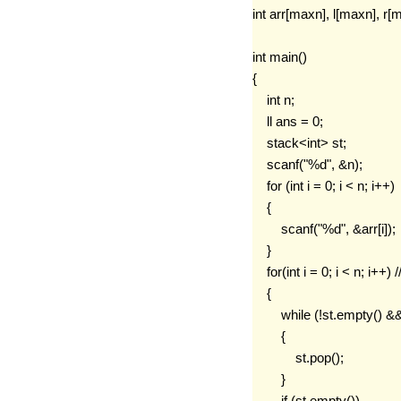
int arr[maxn], l[maxn], r[m
int main()

{

    int n;

    ll ans = 0;

    stack<int> st;

    scanf("%d", &n);

    for (int i = 0; i < n; i++)

    {

        scanf("%d", &arr[i]);

    }

    for(int i = 0; i
    {

        while (!st.emp
        {

            st.pop();

        }

        if (st.empty())
