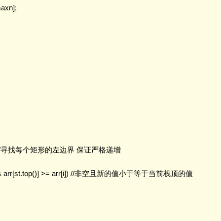
axn];

 < n; i++) //寻找每个矩形的左边界 保证严格递增

ty() && arr[st.top()] >= arr[i]) //非空且新的值小于等于当前栈顶的值
