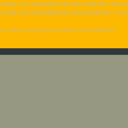
用注意12小时之后的时间啊 因为是个钟表 我们把时间统一格式化为
时间 最大时间 同时如果需要复现的这次时间比起始时间大/小 我们要及
.cnblogs.com/graytido/p/11185452.html#3181869155