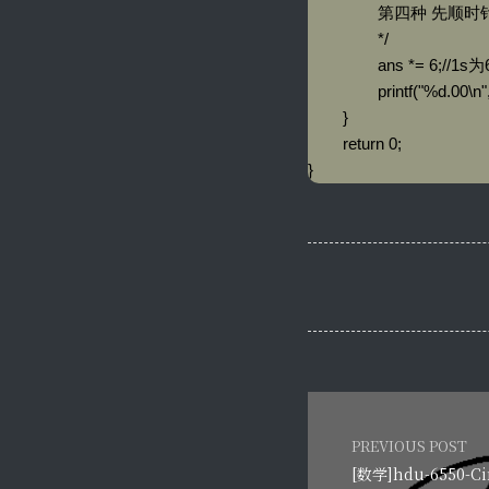
		第四种 先顺时针转到最大的 然后再逆时针找到最小的

		*/

		ans *= 6;//1s为6°

		printf("%d.00\n", ans);

	}

	return 0;

}
PREVIOUS POST
[数学]hdu-6550-Ci