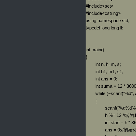
#include<set>

#include<cstring>

using namespace std;

typedef long long ll;

int main()

{

	int n, h, m, s;

	int h1, m1, s1;

	int ans = 0;

	int suma = 12 * 3600;//12个小时的秒数

	while (~scanf("%d", &n))

	{

		scanf("%d%d%d", &h, &m, &s);

		h %= 12;//转为12小时制

		int start = h * 3600 + m * 60 + s;//起始时间

		ans = 0;//初始化ans
