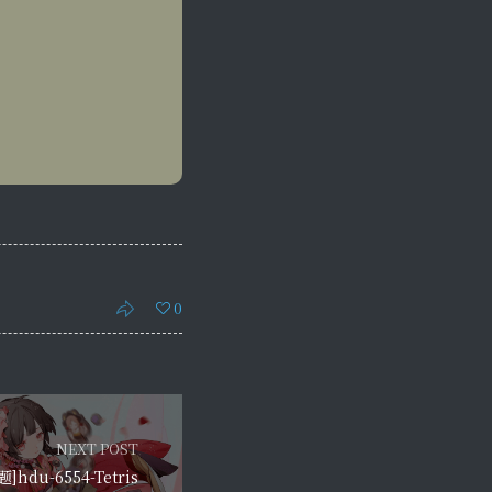
0
NEXT POST
题]hdu-6554-Tetris