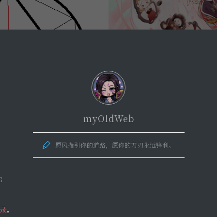
myOldWeb
愿风指引你的道路，愿你的刀刃永远锋利。
G
录
。