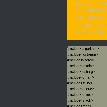
解题思路：这个题不
啊 然后不断更新最小
具体内容看注释8
代码来自https://www
注释是我自己加的
#include<algorithm>

#include<iostream>

#include<vector>

#include<cstdio>

#include<cstring>

#include<cmath>

#include<string>

#include<queue>

#include<ctime>

#include<stack>

#include<map>
