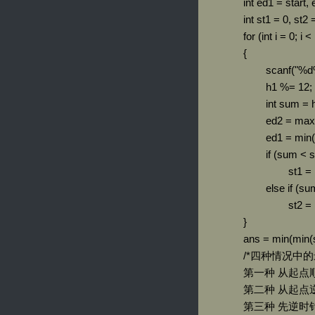
		int ed1 = start, ed2 = start; //倒回去最接近0，顺下去最接近12

		int st1 = 0, st2 = suma;      //倒回去最接近起点，顺下去最接近起点

		for (int i = 0; i < n; i++)

		{

			scanf("%d%d%d", &h1, &m1, &s1);

			h1 %= 12;

			int sum = h1 * 3600 + 60 * m1 + s1;//纯秒数

			ed2 = max(ed2, sum);//保证ed2最大

			ed1 = min(ed1, sum);//保证ed1最小

			if (sum < start)

				st1 = max(st1, sum);//这次时间比初始时间要小 更新st1

			else if (sum > start)

				st2 = min(sum, st2);//这次时间比初始时间要大 更新st2

		}

		ans = min(min(suma - (start - st1), suma - (st2 - start)), min(start - ed1 + ed2 - ed1, ed2 - start + ed2 - ed1));

		/*四种情况中的最小值

		第一种 从起点顺时针转到起点的前一个时间（不断增大时间

		第二种 从起点逆时针转到起点的后一个时间（不断减小时间

		第三种 先逆时针转到最小的 然后在顺时针找到最大的 
