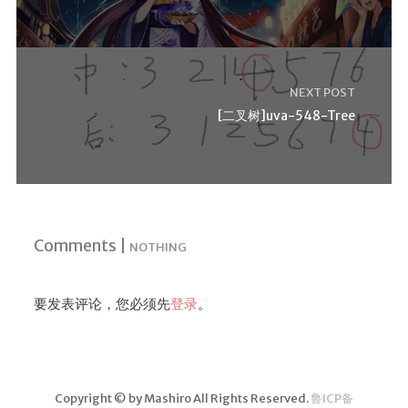
NEXT POST
[二叉树]uva-548-Tree
Comments |
NOTHING
要发表评论，您必须先
登录
。
Copyright © by Mashiro All Rights Reserved.
鲁ICP备