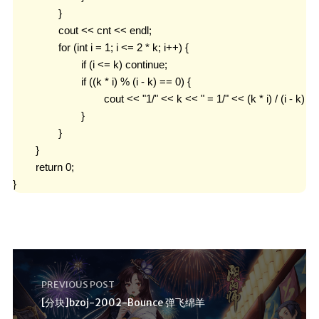
		}

		cout << cnt << endl;

		for (int i = 1; i <= 2 * k; i++) {

			if (i <= k) continue;

			if ((k * i) % (i - k) == 0) {

				cout << "1/" << k << " = 1/" << (k * i) / (i - k) << " + 1/" << i << endl;

			}

		}

	}

	return 0;

}
PREVIOUS POST
[分块]bzoj-2002-Bounce 弹飞绵羊