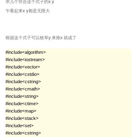
友链！
求几个符合这个式子的x y
乍看起来x y都是无限大
李雨轩
Ifan Tsai
ACM菜鸡
根据这个式子可以枚举y 来推x 就成了
生涯
#include<algorithm>

2019Icpc选拔赛
#include<iostream>

牛客竞赛
#include<vector>

uva
#include<cstdio>

#include<cstring>

归档
#include<cmath>

#include<string>

友情链接
#include<ctime>

#include<map>

#include<stack>

#include<set>

#include<cstring>
