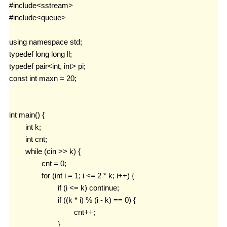
#include<sstream>

#include<queue>

using namespace std;

typedef long long ll;

typedef pair<int, int> pi;

const int maxn = 20;

int main() {

	int k;

	int cnt;

	while (cin >> k) {

		cnt = 0;

		for (int i = 1; i <= 2 * k; i++) {

			if (i <= k) continue;

			if ((k * i) % (i - k) == 0) {

				cnt++;

			}
