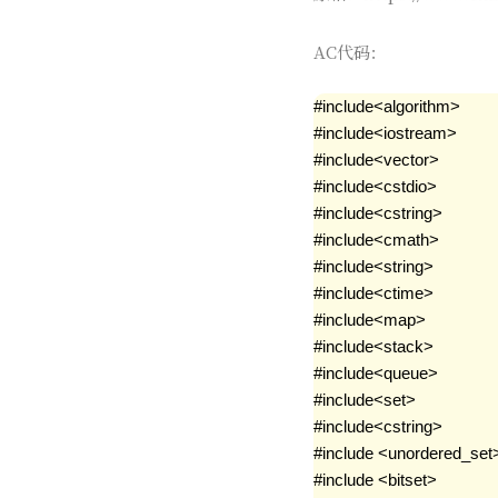
AC代码：
#include<algorithm>

#include<iostream>

#include<vector>

#include<cstdio>

#include<cstring>

#include<cmath>

#include<string>

#include<ctime>

#include<map>

#include<stack>

#include<queue>

#include<set>

#include<cstring>

#include <unordered_set>
#include <bitset>
