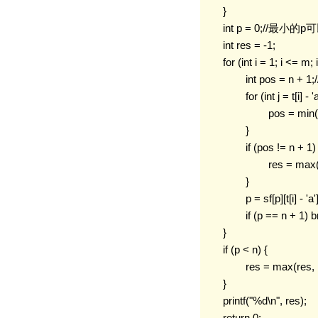
	}

	int p = 0;//最小的p可以使得从s[1-p]中产生t1t2...ti-1

	int res = -1;

	for (int i = 1; i <= m; i++) {

		int pos = n + 1;//默认在最后一个;

		for (int j = t[i] - 'a' + 1; j < 26; j++) {

			pos = min(pos, sf[p][j]);//找严格比t这位大的最近的 s[pos]>t[i]

		}

		if (pos != n + 1) {

			res = max(res, i + n - pos);//(n-pos)为后面还可以加的长度 就是全加 i是相同前缀

		}

		p = sf[p][t[i] - 'a'];//更新p的位置

		if (p == n + 1) break;

	}

	if (p < n) {

		res = max(res, n - p + m);

	}

	printf("%d\n", res);

	return 0;
