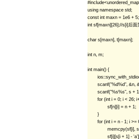
#include<unordered_map
using namespace std;

const int maxn = 1e6 + 5;

int sf[maxn][26];//s
char s[maxn], t[maxn];

int n, m;

int main() {

	ios::sync_with_stdio(0);

	scanf("%d%d", &n, &m);

	scanf("%s%s", s + 1, t + 1);

	for (int i = 0; i < 26; i++) {//最后一个字符后面出现的每个字母的位置初始化为n+1;

		sf[n][i] = n + 1;

	}

	for (int i = n - 1; i >= 0; i--) {//之后从后往前遍历开始处理s的每一位

		memcpy(sf[i], sf[i + 1], sizeof(sf[i]));//复制后一个的情况

		sf[i][s[i + 1] - 'a'] = i + 1;//更新后面那个
