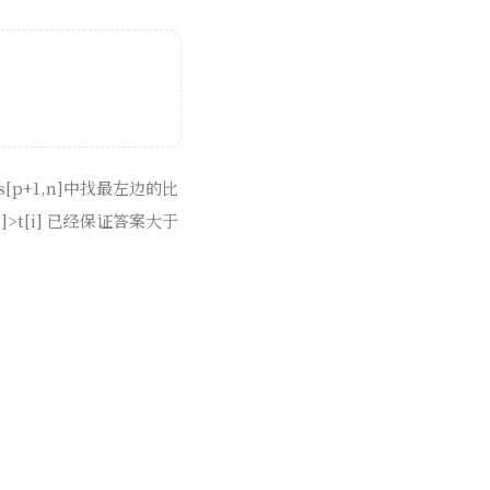
s[p+1,n]中找最左边的比
]>t[i] 已经保证答案大于