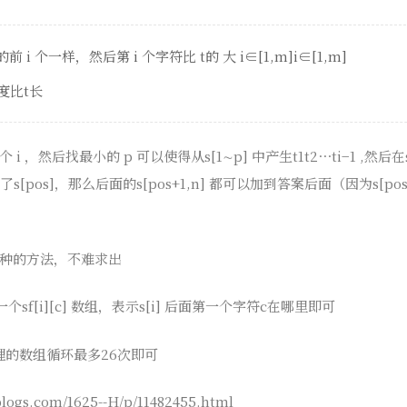
t的前 i 个一样，然后第 i 个字符比 t的 大 i∈[1,m]i∈[1,m]
度比t长
 ，然后找最小的 p 可以使得从s[1∼p] 中产生t1t2⋯ti−1 ,然后在
了s[pos]，那么后面的s[pos+1,n] 都可以加到答案后面（因为s[pos
种的方法，不难求出
sf[i][c] 数组，表示s[i] 后面第一个字符c在哪里即可
处理的数组循环最多26次即可
ogs.com/1625--H/p/11482455.html