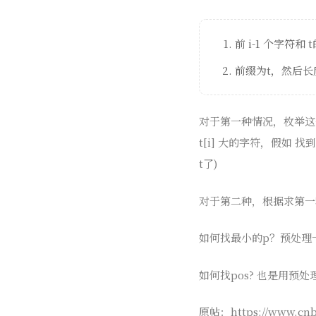
前 i-1 个字符和 
前缀为t，然后长
对于第一种情况，枚举这个 i
t[i] 大的字符，假如 找到
t了)
对于第二种，根据求第一
如何找最小的p？预处理一个
如何找pos? 也是用预
原帖：https://www.cnbl