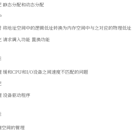
配 静态分配和动态分配
护
射 将地址空间中的逻辑低址转换为内存空间中与之对应的物理低址
 请求调入功能 置换功能
能
 缓和CPU和I/O设备之间速度不匹配的问题
配
理 设备驱动程序
能
储空间的管理