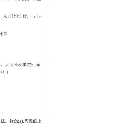
，从1开始计数，:nth-
前计算
e值。大部分表单类别筛
d]')
$(this),代表的上