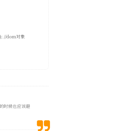
); //dom对象
码的时候也应该避