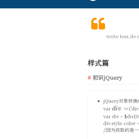
write less,do
样式篇
初识jQuery
jQuery对象转
div
=
var
('di
d
i
v
=
var div = $di
div.style.col
//因为获取的是一