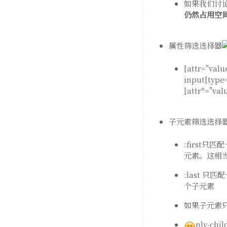
如果我们讨
仍然占用空
属性筛选选择器
[attr=
input[type
[attr*=
子元素筛选选择
:first
元素。这相当于:
:last 只
个子元素
如果子元素只有一
nly-