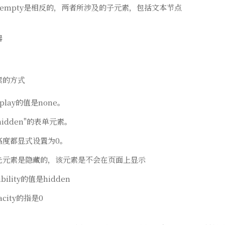
t与:empty是相反的，两者所涉及的子元素，包括文本节点
器
素的方式
isplay的值是none。
"hidden"的表单元素。
高度都显式设置为0。
先元素是隐藏的，该元素是不会在页面上显示
sibility的值是hidden
pacity的指是0