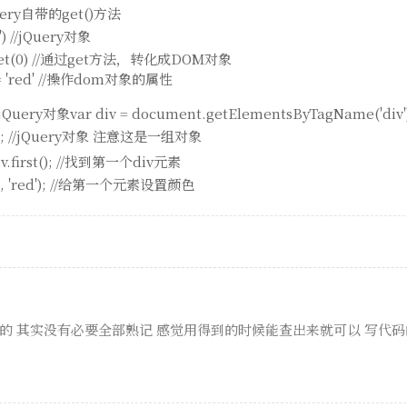
ery自带的get()方法
v') //jQuery对象
iv.get(0) //通过get方法，转化成DOM对象
or = 'red' //操作dom对象的属性
ry对象var div = document.getElementsByTagName('div'
v); //jQuery对象 注意这是一组对象
iv.first(); //找到第一个div元素
olor', 'red'); //给第一个元素设置颜色
的 其实没有必要全部熟记 感觉用得到的时候能查出来就可以 写代