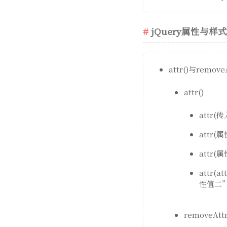
jQuery属性与样式
attr()与removeA
attr()
attr
attr
attr
attr
性值二” 
removeAttr