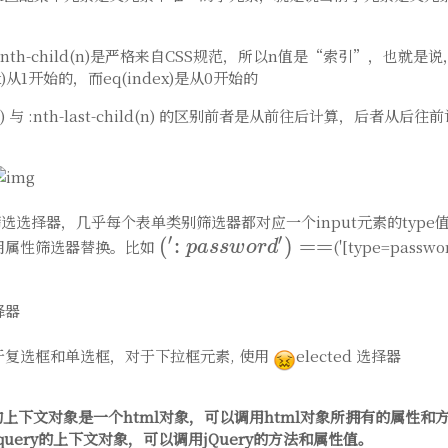
现:nth-child(n)是严格来自CSS规范，所以n值是“索引”，也就是说
dex)从1开始的，而eq(index)是从0开始的
d(n) 与 :nth-last-child(n) 的区别前者是从前往后计算，后者从后往
t筛选选择器，几乎每个表单类别筛选器都对应一个input元素的typ
′
′
(':password')
(
:
)
=
=
用属性筛选器替换。比如
('[type=passwor
p
a
s
s
w
o
r
d
==
择器
于复选框和单选框，对于下拉框元素, 使用
elected 选择器
的上下文对象是一个html对象，可以调用html对象所拥有的属性和方法。
query的上下文对象，可以调用jQuery的方法和属性值。