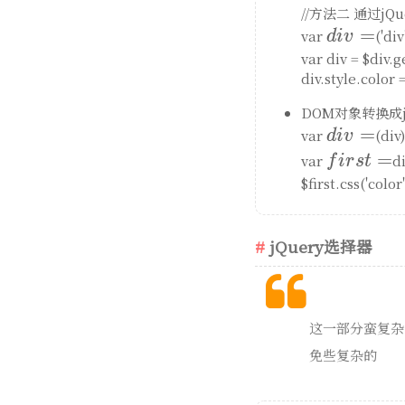
//方法二 通过jQu
div
=
var
('di
d
i
v
=
var div = $d
div.style.col
DOM对象转换成jQue
div
=
var
(di
d
i
v
=
first
=
var
d
f
i
r
s
t
=
$first.css('c
jQuery选择器
这一部分蛮复杂
免些复杂的