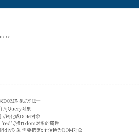
 more
换成DOM对象//方法一
v') //jQuery对象
v[0] //转化成DOM对象
or = 'red' //操作dom对象的属性
组div对象 需要把第x个转换为DOM对象